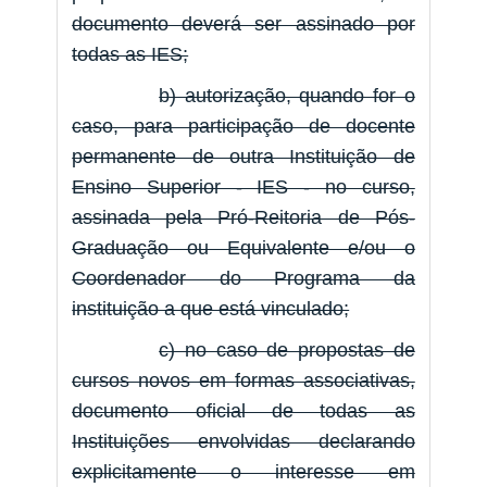
documento deverá ser assinado por
todas as IES;
b) autorização, quando for o
caso, para participação de docente
permanente de outra Instituição de
Ensino Superior - IES - no curso,
assinada pela Pró-Reitoria de Pós-
Graduação ou Equivalente e/ou o
Coordenador do Programa da
instituição a que está vinculado;
c) no caso de propostas de
cursos novos em formas associativas,
documento oficial de todas as
Instituições envolvidas declarando
explicitamente o interesse em