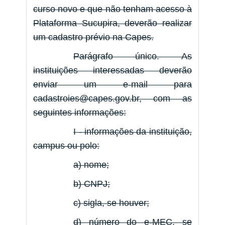
curso novo e que não tenham acesso à
Plataforma Sucupira, deverão realizar
um cadastro prévio na Capes.
Parágrafo único. As
instituições interessadas deverão
enviar um e-mail para
cadastroies@capes.gov.br, com as
seguintes informações:
I - informações da instituição,
campus ou polo:
a) nome;
b) CNPJ;
c) sigla, se houver;
d) número do e-MEC, se