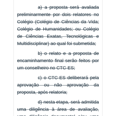
a) a proposta será avaliada
preliminarmente por dois relatores no
Colégio (Colégio de Ciências da Vida;
Colégio de Humanidades; ou Colégio
de Ciências Exatas, Tecnológicas e
Multidisciplinar) ao qual foi submetida;
b) o relato e a proposta de
encaminhamento final serão feitos por
um conselheiro no CTC-ES;
c) o CTC-ES deliberará pela
aprovação ou não aprovação da
proposta, após relatoria;
d) nesta etapa, será admitida
uma diligência à área de avaliação,