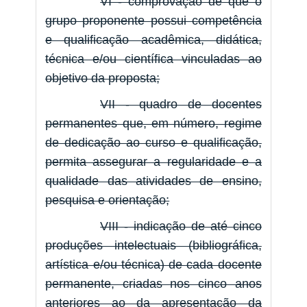
VI - comprovação de que o
grupo proponente possui competência
e qualificação acadêmica, didática,
técnica e/ou científica vinculadas ao
objetivo da proposta;
VII - quadro de docentes
permanentes que, em número, regime
de dedicação ao curso e qualificação,
permita assegurar a regularidade e a
qualidade das atividades de ensino,
pesquisa e orientação;
VIII - indicação de até cinco
produções intelectuais (bibliográfica,
artística e/ou técnica) de cada docente
permanente, criadas nos cinco anos
anteriores ao da apresentação da