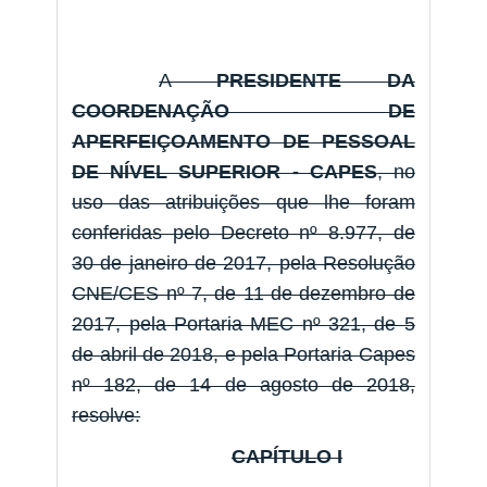
A
PRESIDENTE DA
COORDENAÇÃO DE
APERFEIÇOAMENTO DE PESSOAL
DE NÍVEL SUPERIOR - CAPES
, no
uso das atribuições que lhe foram
conferidas pelo Decreto nº 8.977, de
30 de janeiro de 2017, pela Resolução
CNE/CES nº 7, de 11 de dezembro de
2017, pela Portaria MEC nº 321, de 5
de abril de 2018, e pela Portaria Capes
nº 182, de 14 de agosto de 2018,
resolve:
CAPÍTULO I