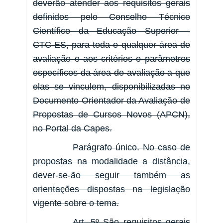
deverão atender aos requisitos gerais
definidos pelo Conselho Técnico
Científico da Educação Superior -
CTC-ES, para toda e qualquer área de
avaliação e aos critérios e parâmetros
específicos da área de avaliação a que
elas se vinculem, disponibilizadas no
Documento Orientador da Avaliação de
Propostas de Cursos Novos (APCN),
no Portal da Capes.
Parágrafo único. No caso de
propostas na modalidade a distância,
dever-se-ão seguir também as
orientações dispostas na legislação
vigente sobre o tema.
Art. 5º São requisitos gerais