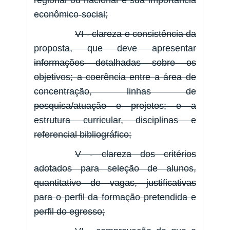
regional ou nacional e sua importância
econômico-social;
VI - clareza e consistência da
proposta, que deve apresentar
informações detalhadas sobre os
objetivos; a coerência entre a área de
concentração, linhas de
pesquisa/atuação e projetos; e a
estrutura curricular, disciplinas e
referencial bibliográfico;
V - clareza dos critérios
adotados para seleção de alunos,
quantitativo de vagas, justificativas
para o perfil da formação pretendida e
perfil do egresso;