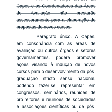
Capes e os Coordenadores das Áreas
de Avaliação não prestarão
assessoramento para a elaboração de
propostas de novos cursos.
Parágrafo único. A Capes,
em consonância com as áreas de
avaliação ou outros órgãos e setores
governamentais, poderá promover
ações visando à indução de novos
cursos para o desenvolvimento da pós-
graduação stricto sensu nacional,
podendo fazer-se representar em
congressos, seminários, reuniões de
pró-reitores e reuniões de sociedades
e associações científicas ou de pós-