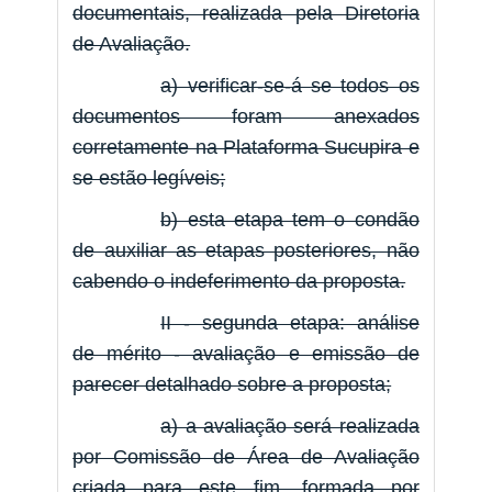
documentais, realizada pela Diretoria
de Avaliação.
a) verificar-se-á se todos os
documentos foram anexados
corretamente na Plataforma Sucupira e
se estão legíveis;
b) esta etapa tem o condão
de auxiliar as etapas posteriores, não
cabendo o indeferimento da proposta.
II - segunda etapa: análise
de mérito - avaliação e emissão de
parecer detalhado sobre a proposta;
a) a avaliação será realizada
por Comissão de Área de Avaliação
criada para este fim, formada por