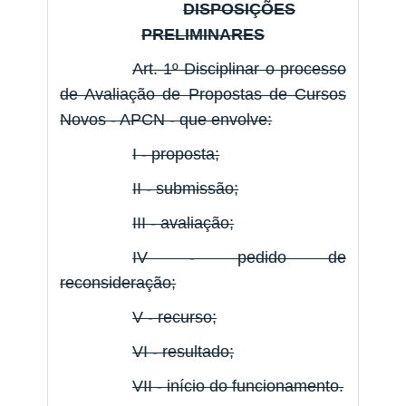
DISPOSIÇÕES
PRELIMINARES
Art. 1º Disciplinar o processo
de Avaliação de Propostas de Cursos
Novos - APCN - que envolve:
I - proposta;
II - submissão;
III - avaliação;
IV - pedido de
reconsideração;
V - recurso;
VI - resultado;
VII - início do funcionamento.