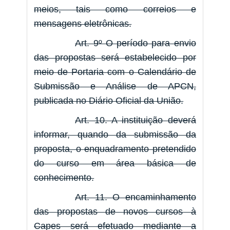
meios, tais como correios e
mensagens eletrônicas.
Art. 9º O período para envio
das propostas será estabelecido por
meio de Portaria com o Calendário de
Submissão e Análise de APCN,
publicada no Diário Oficial da União.
Art. 10. A instituição deverá
informar, quando da submissão da
proposta, o enquadramento pretendido
do curso em área básica de
conhecimento.
Art. 11. O encaminhamento
das propostas de novos cursos à
Capes será efetuado mediante a