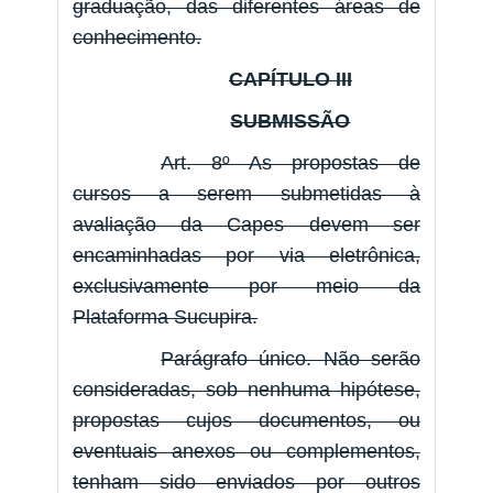
graduação, das diferentes áreas de
conhecimento.
CAPÍTULO III
SUBMISSÃO
Art. 8º As propostas de
cursos a serem submetidas à
avaliação da Capes devem ser
encaminhadas por via eletrônica,
exclusivamente por meio da
Plataforma Sucupira.
Parágrafo único. Não serão
consideradas, sob nenhuma hipótese,
propostas cujos documentos, ou
eventuais anexos ou complementos,
tenham sido enviados por outros