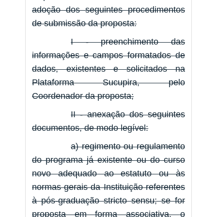
adoção dos seguintes procedimentos
de submissão da proposta:
I - preenchimento das
informações e campos formatados de
dados, existentes e solicitados na
Plataforma Sucupira, pelo
Coordenador da proposta;
II - anexação dos seguintes
documentos, de modo legível:
a) regimento ou regulamento
do programa já existente ou do curso
novo adequado ao estatuto ou às
normas gerais da Instituição referentes
à pós-graduação stricto sensu; se for
proposta em forma associativa, o