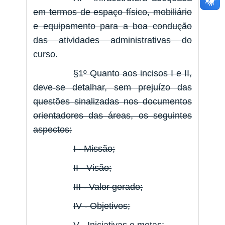
em termos de espaço físico, mobiliário
e equipamento para a boa condução
das atividades administrativas do
curso.
§1º Quanto aos incisos I e II,
deve-se detalhar, sem prejuízo das
questões sinalizadas nos documentos
orientadores das áreas, os seguintes
aspectos:
I - Missão;
II - Visão;
III - Valor gerado;
IV - Objetivos;