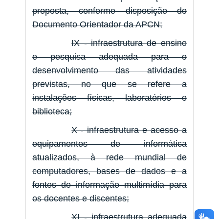
proposta, conforme disposição do
Documento Orientador da APCN;
IX - infraestrutura de ensino
e pesquisa adequada para o
desenvolvimento das atividades
previstas, no que se refere a
instalações físicas, laboratórios e
biblioteca;
X - infraestrutura e acesso a
equipamentos de informática
atualizados, à rede mundial de
computadores, bases de dados e a
fontes de informação multimídia para
os docentes e discentes;
XI - infraestrutura adequada