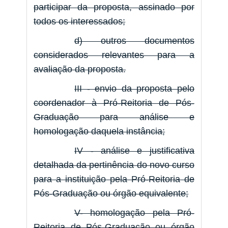
participar da proposta, assinado por
todos os interessados;
d) outros documentos
considerados relevantes para a
avaliação da proposta.
III - envio da proposta pelo
coordenador à Pró-Reitoria de Pós-
Graduação para análise e
homologação daquela instância;
IV - análise e justificativa
detalhada da pertinência do novo curso
para a instituição pela Pró-Reitoria de
Pós-Graduação ou órgão equivalente;
V- homologação pela Pró-
Reitoria de Pós-Graduação ou órgão