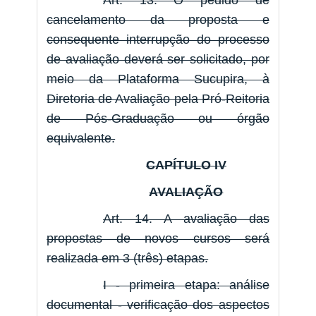
Art. 13. O pedido de
cancelamento da proposta e
consequente interrupção do processo
de avaliação deverá ser solicitado, por
meio da Plataforma Sucupira, à
Diretoria de Avaliação pela Pró-Reitoria
de Pós-Graduação ou órgão
equivalente.
CAPÍTULO IV
AVALIAÇÃO
Art. 14. A avaliação das
propostas de novos cursos será
realizada em 3 (três) etapas.
I - primeira etapa: análise
documental - verificação dos aspectos