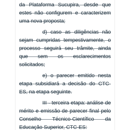
da Plataforma Sucupira, desde que
estes não configurem e caracterizem
uma nova proposta;
d) caso as diligências não
sejam cumpridas tempestivamente, o
processo seguirá seu trâmite, ainda
que sem os esclarecimentos
solicitados;
e) o parecer emitido nesta
etapa subsidiará a decisão do CTC-
ES, na etapa seguinte.
III - terceira etapa: análise de
mérito e emissão de parecer final pelo
Conselho Técnico-Científico da
Educação Superior, CTC-ES: