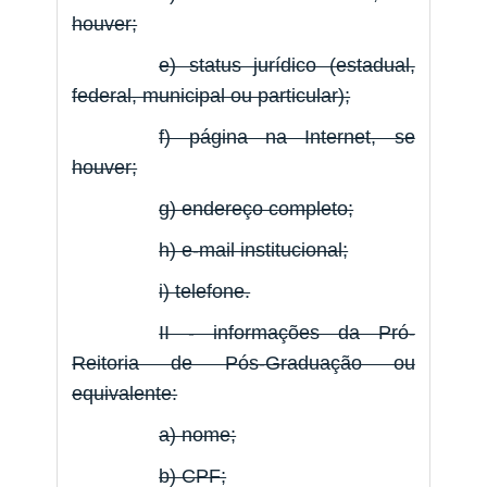
houver;
e) status jurídico (estadual,
federal, municipal ou particular);
f) página na Internet, se
houver;
g) endereço completo;
h) e-mail institucional;
i) telefone.
II - informações da Pró-
Reitoria de Pós-Graduação ou
equivalente:
a) nome;
b) CPF;