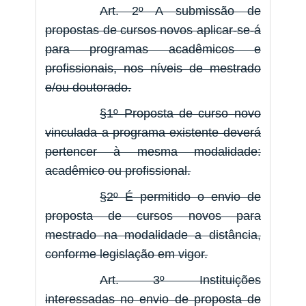
Art. 2º A submissão de
propostas de cursos novos aplicar-se-á
para programas acadêmicos e
profissionais, nos níveis de mestrado
e/ou doutorado.
§1º Proposta de curso novo
vinculada a programa existente deverá
pertencer à mesma modalidade:
acadêmico ou profissional.
§2º É permitido o envio de
proposta de cursos novos para
mestrado na modalidade a distância,
conforme legislação em vigor.
Art. 3º Instituições
interessadas no envio de proposta de