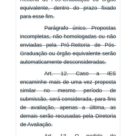
equivalente, dentro do prazo fixado
para esse fim.
Parágrafo único. Propostas
incompletas, não homologadas ou não
enviadas pela Pró-Reitoria de Pós-
Graduação ou órgão equivalente serão
automaticamente desconsideradas.
Art. 12. Caso a IES
encaminhe mais de uma vez proposta
similar no mesmo período de
submissão, será considerada, para fins
de avaliação, apenas a última, as
demais serão recusadas pela Diretoria
de Avaliação.