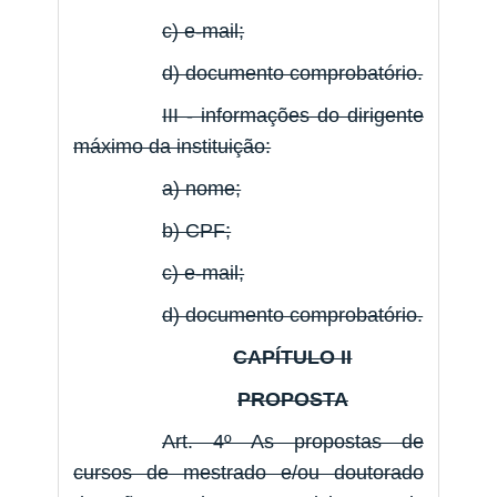
c) e-mail;
d) documento comprobatório.
III - informações do dirigente
máximo da instituição:
a) nome;
b) CPF;
c) e-mail;
d) documento comprobatório.
CAPÍTULO II
PROPOSTA
Art. 4º As propostas de
cursos de mestrado e/ou doutorado