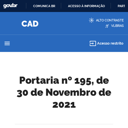
COMUNICA BR
ACESSO À INFORMAÇÃO
PARTI
IR
ALTO CONTRASTE
PARA
VLIBRAS
O
CONTEÚDO
menu
input
Acesso restrito
Portaria nº 195, de
30 de Novembro de
2021