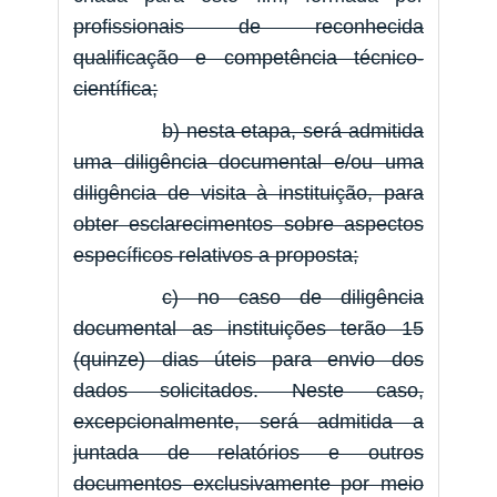
profissionais de reconhecida
qualificação e competência técnico-
científica;
b) nesta etapa, será admitida
uma diligência documental e/ou uma
diligência de visita à instituição, para
obter esclarecimentos sobre aspectos
específicos relativos a proposta;
c) no caso de diligência
documental as instituições terão 15
(quinze) dias úteis para envio dos
dados solicitados. Neste caso,
excepcionalmente, será admitida a
juntada de relatórios e outros
documentos exclusivamente por meio