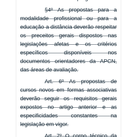
§4º As propostas para a
modalidade profissional ou para a
educação a distância deverão respeitar
os preceitos gerais dispostos nas
legislações afetas e os critérios
específicos disponíveis nos
documentos orientadores da APCN,
das áreas de avaliação.
Art. 6º As propostas de
cursos novos em formas associativas
deverão seguir os requisitos gerais
expostos no artigo anterior e as
especificidades constantes na
legislação em vigor.
Art. 7º O corpo técnico da