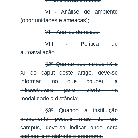
V - Iniciativas e metas;
VI - Análise de ambiente
(oportunidades e ameaças);
VII - Análise de riscos;
VIII - Política de
autoavaliação.
§2º Quanto aos incisos IX a
XI do caput deste artigo, deve-se
informar, no que couber, a
infraestrutura para oferta na
modalidade a distância;
§3º Quando a instituição
proponente possuir mais de um
campus, deve-se indicar onde será
sediado e ministrado o programa.