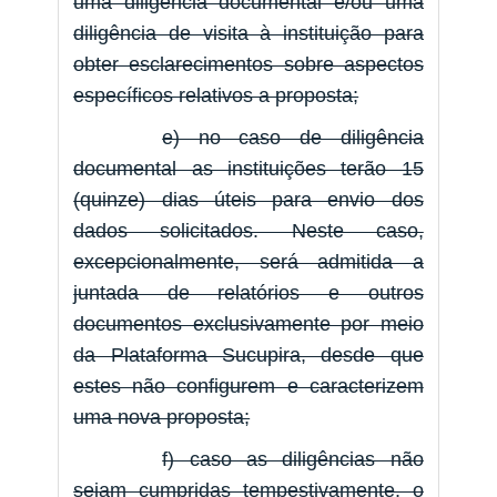
uma diligência documental e/ou uma
diligência de visita à instituição para
obter esclarecimentos sobre aspectos
específicos relativos a proposta;
e) no caso de diligência
documental as instituições terão 15
(quinze) dias úteis para envio dos
dados solicitados. Neste caso,
excepcionalmente, será admitida a
juntada de relatórios e outros
documentos exclusivamente por meio
da Plataforma Sucupira, desde que
estes não configurem e caracterizem
uma nova proposta;
f) caso as diligências não
sejam cumpridas tempestivamente, o