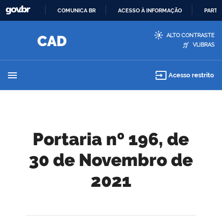
COMUNICA BR
ACESSO À INFORMAÇÃO
PARTI
IR
ALTO CONTRASTE
PARA
VLIBRAS
O
CONTEÚDO
menu
input
Acesso restrito
Portaria nº 196, de
30 de Novembro de
2021