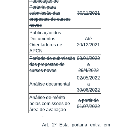
Publicação de
Portaria para
submissão das
30/11/2021
propostas de cursos
novos
Publicação dos
Documentos
Até
Orientadores de
20/12/2021
APCN
Período de submissão
03/01/2022
das propostas de
a
cursos novos
29/4/2022
02/05/2022
Análise documental
a
30/06/2022
Análise de mérito
a partir de
pelas comissões de
01/07/2022
área de avaliação
Art. 2º Esta portaria entra em