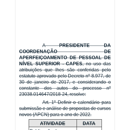
A
PRESIDENTE DA
COORDENAÇÃO DE
APERFEIÇOAMENTO DE PESSOAL DE
NÍVEL SUPERIOR - CAPES
, no uso das
atribuições que lhes são conferidas pelo
estatuto aprovado pelo Decreto nº 8.977, de
30 de janeiro de 2017, e considerando o
constante dos autos do processo nº
23038.014647/2018-24, resolve:
Art. 1º Definir o calendário para
submissão e análise de propostas de cursos
novos (APCN) para o ano de 2022.
ATIVIDADE
DATA