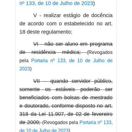
nº 133, de 10 de Julho de 2023
)
V - realizar estágio de docência
de acordo com o estabelecido no art.
18 deste regulamento;
VI - não ser aluno em programa
de residência médica;
(Revogados
pela
Portaria nº 133, de 10 de Julho de
2023
)
VII – quando servidor público,
somente os estáveis poderão ser
beneficiados com bolsas de mestrado
e doutorado, conforme disposto no art.
318 da Lei 11.907, de 02 de fevereiro
de 2009;
(Revogados pela
Portaria nº 133,
de 10 de Julho de 2023
)