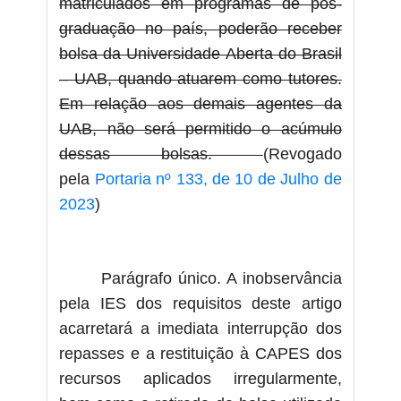
matriculados em programas de pós-
graduação no país, poderão receber
bolsa da Universidade Aberta do Brasil
– UAB, quando atuarem como tutores.
Em relação aos demais agentes da
UAB, não será permitido o acúmulo
dessas bolsas.
(Revogado
pela
Portaria nº 133, de 10 de Julho de
2023
)
Parágrafo único. A inobservância
pela IES dos requisitos deste artigo
acarretará a imediata interrupção dos
repasses e a restituição à CAPES dos
recursos aplicados irregularmente,