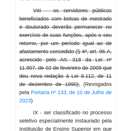
VIII – os servidores públicos
beneficiados com bolsas de mestrado
e doutorado deverão permanecer no
exercício de suas funções, após o seu
retorno, por um período igual ao de
afastamento concedido (§ 4º, art. 96-A,
acrescido pelo Art. 318 da Lei nº
11.907, de 02 de fevereiro de 2009 que
deu nova redação à Lei 8.112, de 11
de dezembro de 1990);
(Revogados
pela
Portaria nº 133, de 10 de Julho de
2023
)
IX - ser classificado no processo
seletivo especialmente instaurado pela
Instituição de Ensino Superior em que