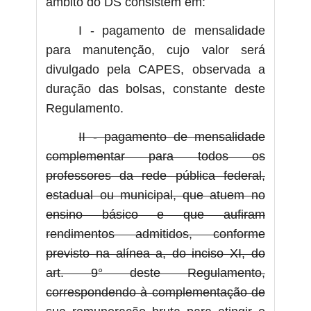
âmbito do DS consistem em:
I - pagamento de mensalidade
para manutenção, cujo valor será
divulgado pela CAPES, observada a
duração das bolsas, constante deste
Regulamento.
II - pagamento de mensalidade
complementar para todos os
professores da rede pública federal,
estadual ou municipal, que atuem no
ensino básico e que aufiram
rendimentos admitidos, conforme
previsto na alínea a, do inciso XI, do
art. 9° deste Regulamento,
correspondendo à complementação de