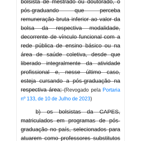
bolsista de mestrado ou doutorado, o
pós-graduando que perceba
remuneração bruta inferior ao valor da
bolsa da respectiva modalidade,
decorrente de vínculo funcional com a
rede pública de ensino básico ou na
área de saúde coletiva, desde que
liberado integralmente da atividade
profissional e, nesse último caso,
esteja cursando a pós-graduação na
respectiva área;
(Revogado pela
Portaria
nº 133, de 10 de Julho de 2023
)
b) os bolsistas da CAPES,
matriculados em programas de pós-
graduação no país, selecionados para
atuarem como professores substitutos