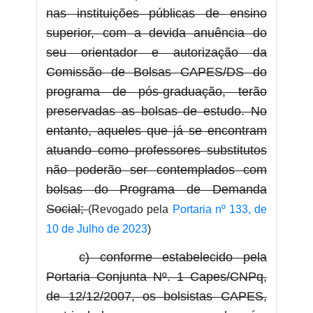
nas instituições públicas de ensino
superior, com a devida anuência do
seu orientador e autorização da
Comissão de Bolsas CAPES/DS do
programa de pós-graduação, terão
preservadas as bolsas de estudo. No
entanto, aqueles que já se encontram
atuando como professores substitutos
não poderão ser contemplados com
bolsas do Programa de Demanda
Social;
(Revogado pela
Portaria nº 133, de
10 de Julho de 2023
)
c) conforme estabelecido pela
Portaria Conjunta Nº. 1 Capes/CNPq,
de 12/12/2007, os bolsistas CAPES,