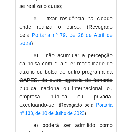
se realiza o curso;
X – fixar residência na cidade
onde realiza o curso;
(Revogado
pela
Portaria nº 79, de 28 de Abril de
2023
)
XI - não acumular a percepção
da bolsa com qualquer modalidade de
auxílio ou bolsa de outro programa da
CAPES, de outra agência de fomento
pública, nacional ou internacional, ou
empresa pública ou privada,
excetuando-se:
(Revogado pela
Portaria
nº 133, de 10 de Julho de 2023
)
a) poderá ser admitido como