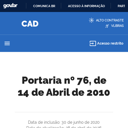
COMUNICA BR
ACESSO À INFORMAÇÃO
PARTI
IR
ALTO CONTRASTE
PARA
VLIBRAS
O
CONTEÚDO
menu
input
Acesso restrito
Portaria nº 76, de
14 de Abril de 2010
Data de inclusão: 30 de junho de 2020
Data de atualização: 28 de abril de 2026