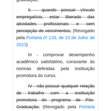
II - quando possuir vínculo
empregatício, estar liberado das
atividades profissionais e sem
percepção de vencimentos;
(Revogado
pela
Portaria nº 133, de 10 de Julho de
2023
)
III - comprovar desempenho
acadêmico satisfatório, consoante às
normas definidas pela instituição
promotora do curso;
IV - não possuir qualquer relação
de trabalho com a instituição
promotora do programa de Pós-
Graduação;
(Revogado pela
Portaria