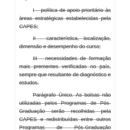
I – política de apoio prioritário às
áreas estratégicas estabelecidas pela
CAPES;
II - característica, localização,
dimensão e desempenho do curso;
III - necessidades de formação
mais prementes verificadas no país,
sempre que resultante de diagnóstico e
estudos.
Parágrafo Único. As bolsas não
utilizadas pelos Programas de Pós-
Graduação serão recolhidas pela
CAPES e redistribuídas entre outros
Programas de Pós-Graduação