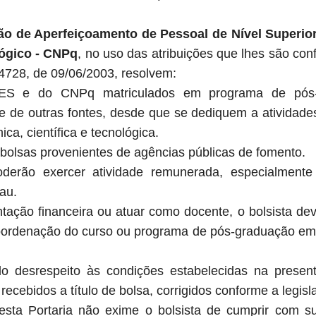
ão de Aperfeiçoamento de Pessoal de Nível Superi
lógico - CNPq
, no uso das atribuições que lhes são con
4728, de 09/06/2003, resolvem:
S e do CNPq matriculados em programa de pós-g
e de outras fontes, desde que se dediquem a atividade
a, científica e tecnológica.
bolsas provenientes de agências públicas de fomento.
poderão exercer atividade remunerada, especialment
au.
ção financeira ou atuar como docente, o bolsista dev
oordenação do curso ou programa de pós-graduação em q
desrespeito às condições estabelecidas na presente 
cebidos a título de bolsa, corrigidos conforme a legisl
sta Portaria não exime o bolsista de cumprir com su