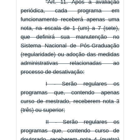
"Art. 11. Após a avaliação
periódica, cada programa em
funcionamento receberá apenas uma
nota, na escala de 1 (um) a 7 (sete),
que definirá sua manutenção no
Sistema Nacional de Pós-Graduação
(regularidade) ou adoção das medidas
administrativas relacionadas ao
processo de desativação:
I - Serão regulares os
programas que, contendo apenas
curso de mestrado, receberem nota 3
(três) ou superior;
II - Serão regulares os
programas que, contendo curso de
doutorado, receberem nota 4 (quatro)