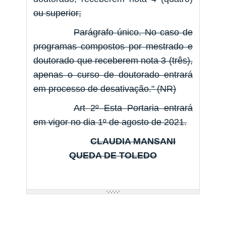
ou superior;
Parágrafo único. No caso de
programas compostos por mestrado e
doutorado que receberem nota 3 (três),
apenas o curso de doutorado entrará
em processo de desativação." (NR)
Art 2º Esta Portaria entrará
em vigor no dia 1º de agosto de 2021.
CLAUDIA MANSANI
QUEDA DE TOLEDO