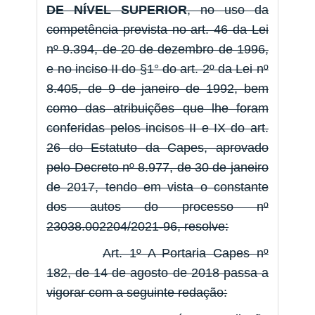
DE NÍVEL SUPERIOR
, no uso da
competência prevista no art. 46 da Lei
nº 9.394, de 20 de dezembro de 1996,
e no inciso II do §1° do art. 2º da Lei nº
8.405, de 9 de janeiro de 1992, bem
como das atribuições que lhe foram
conferidas pelos incisos II e IX do art.
26 do Estatuto da Capes, aprovado
pelo Decreto nº 8.977, de 30 de janeiro
de 2017, tendo em vista o constante
dos autos do processo nº
23038.002204/2021-96, resolve:
Art. 1º A Portaria Capes nº
182, de 14 de agosto de 2018 passa a
vigorar com a seguinte redação: