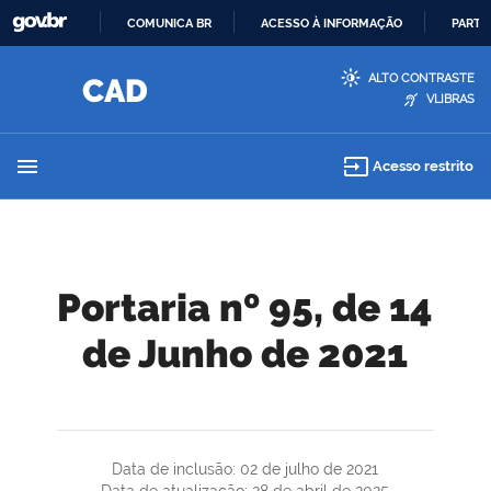
COMUNICA BR
ACESSO À INFORMAÇÃO
PARTI
IR
ALTO CONTRASTE
PARA
VLIBRAS
O
CONTEÚDO
menu
input
Acesso restrito
Portaria nº 95, de 14
de Junho de 2021
Data de inclusão: 02 de julho de 2021
Data de atualização: 28 de abril de 2025