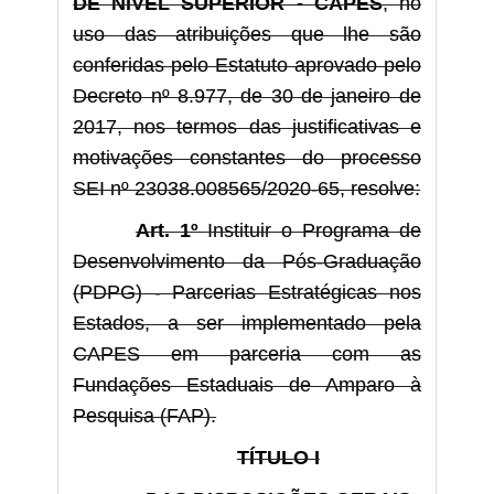
DE NÍVEL SUPERIOR - CAPES
, no
uso das atribuições que lhe são
conferidas pelo Estatuto aprovado pelo
Decreto nº 8.977, de 30 de janeiro de
2017, nos termos das justificativas e
motivações constantes do processo
SEI nº 23038.008565/2020-65, resolve:
Art. 1º
Instituir o Programa de
Desenvolvimento da Pós-Graduação
(PDPG) - Parcerias Estratégicas nos
Estados, a ser implementado pela
CAPES em parceria com as
Fundações Estaduais de Amparo à
Pesquisa (FAP).
TÍTULO I