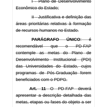
I - Plano de Desenvolvimento
Econômico do Estado;
II - Justificativa e definição das
áreas prioritárias relativas à formação
de recursos humanos no Estado.
PARÁGRAFO ÚNICO
: é
recomendável que o PD-FAP
contemple as metas do Plano de
Desenvolvimento Institucional (PDI)
das Universidades do Estado, cujos
programas de Pós-Graduação forem
beneficiados com o PDPG.
Art. 11
O PD-FAP deverá
apresentar a descrição detalhada das
metas, etapas ou fases do objeto a ser