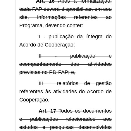
Art. 16
Após a formalização,
cada FAP deverá disponibilizar, em seu
site, informações referentes ao
Programa, devendo conter:
I - publicação da íntegra do
Acordo de Cooperação;
II - publicação e
acompanhamento das atividades
previstas no PD-FAP; e,
III - relatórios de gestão
referentes às atividades do Acordo de
Cooperação.
Art. 17
Todos os documentos
e publicações relacionados aos
estudos e pesquisas desenvolvidos