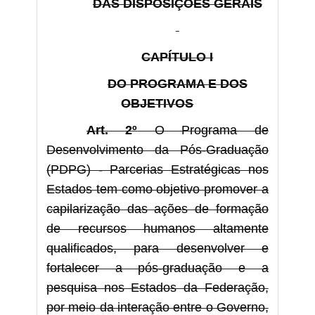
DAS DISPOSIÇÕES GERAIS
CAPÍTULO I
DO PROGRAMA E DOS
OBJETIVOS
Art. 2º
O Programa de
Desenvolvimento da Pós-Graduação
(PDPG) - Parcerias Estratégicas nos
Estados tem como objetivo promover a
capilarização das ações de formação
de recursos humanos altamente
qualificados, para desenvolver e
fortalecer a pós-graduação e a
pesquisa nos Estados da Federação,
por meio da interação entre o Governo,