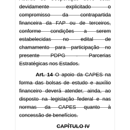
devidamente explicitado o
compromisso da contrapartida
financeira da FAP ou de terceiros,
conforme condições a serem
estabelecidas no edital de
chamamento para participação no
presente PDPG - Parcerias
Estratégicas nos Estados.
Art. 14
O apoio da CAPES na
forma das bolsas de estudo e auxílio
financeiro deverá atender, ainda, ao
disposto na legislação federal e nas
normas da CAPES quanto à
concessão de benefícios.
CAPÍTULO IV