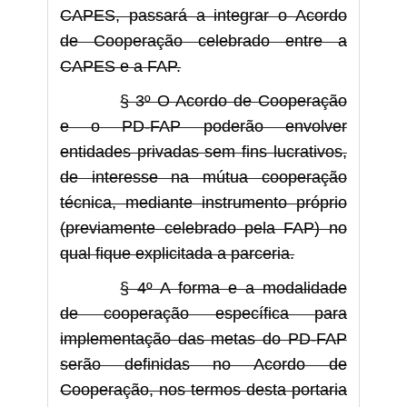
CAPES, passará a integrar o Acordo
de Cooperação celebrado entre a
CAPES e a FAP.
§ 3º O Acordo de Cooperação
e o PD-FAP poderão envolver
entidades privadas sem fins lucrativos,
de interesse na mútua cooperação
técnica, mediante instrumento próprio
(previamente celebrado pela FAP) no
qual fique explicitada a parceria.
§ 4º A forma e a modalidade
de cooperação específica para
implementação das metas do PD-FAP
serão definidas no Acordo de
Cooperação, nos termos desta portaria