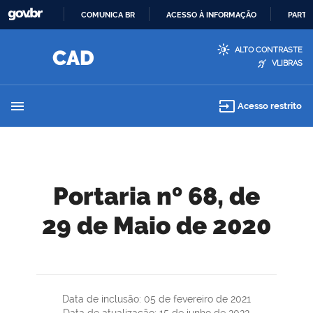
COMUNICA BR
ACESSO À INFORMAÇÃO
PARTI
IR
ALTO CONTRASTE
PARA
VLIBRAS
O
CONTEÚDO
menu
input
Acesso restrito
Portaria nº 68, de
29 de Maio de 2020
Data de inclusão: 05 de fevereiro de 2021
Data de atualização: 15 de junho de 2022