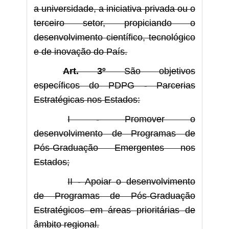
a universidade, a iniciativa privada ou o
terceiro setor, propiciando o
desenvolvimento científico, tecnológico
e de inovação do País.
Art. 3º
São objetivos
específicos do PDPG - Parcerias
Estratégicas nos Estados:
I - Promover o
desenvolvimento de Programas de
Pós-Graduação Emergentes nos
Estados;
II - Apoiar o desenvolvimento
de Programas de Pós-Graduação
Estratégicos em áreas prioritárias de
âmbito regional.