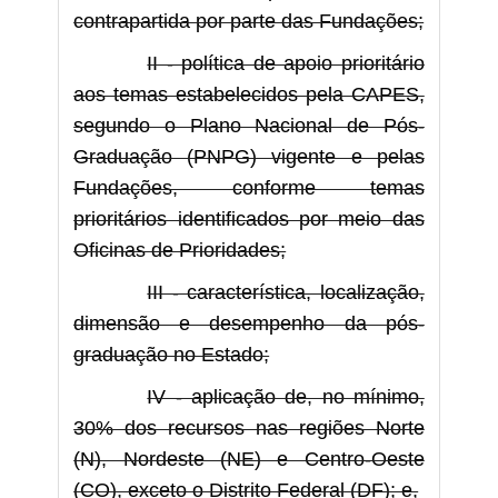
contrapartida por parte das Fundações;
II - política de apoio prioritário
aos temas estabelecidos pela CAPES,
segundo o Plano Nacional de Pós-
Graduação (PNPG) vigente e pelas
Fundações, conforme temas
prioritários identificados por meio das
Oficinas de Prioridades;
III - característica, localização,
dimensão e desempenho da pós-
graduação no Estado;
IV - aplicação de, no mínimo,
30% dos recursos nas regiões Norte
(N), Nordeste (NE) e Centro-Oeste
(CO), exceto o Distrito Federal (DF); e,