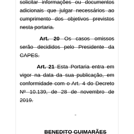
solicitar informações ou documentos
adicionais que julgar necessários ao
cumprimento dos objetivos previstos
nesta portaria.
Art. 20
Os casos omissos
serão decididos pelo Presidente da
CAPES.
Art. 21
Esta Portaria entra em
vigor na data da sua publicação, em
conformidade com o Art. 4 do Decreto
Nº 10.139, de 28 de novembro de
2019.
BENEDITO GUIMARÃES