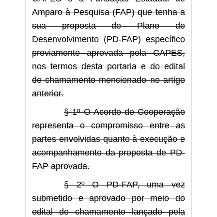
Amparo à Pesquisa (FAP) que tenha a
sua proposta de Plano de
Desenvolvimento (PD-FAP) específico
previamente aprovada pela CAPES,
nos termos desta portaria e do edital
de chamamento mencionado no artigo
anterior.
§ 1º O Acordo de Cooperação
representa o compromisso entre as
partes envolvidas quanto à execução e
acompanhamento da proposta de PD-
FAP aprovada.
§ 2º O PD-FAP, uma vez
submetido e aprovado por meio do
edital de chamamento lançado pela