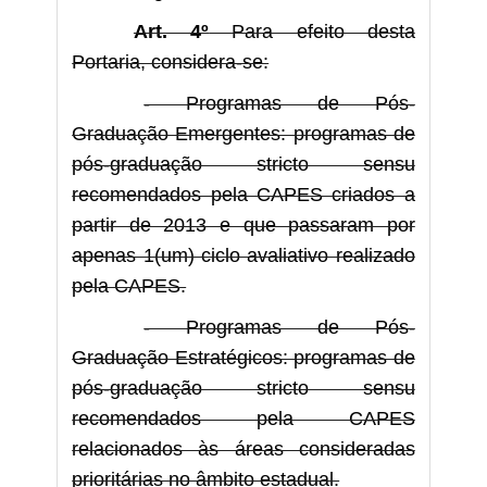
Art. 4º
Para efeito desta
Portaria, considera-se:
- Programas de Pós-
Graduação Emergentes: programas de
pós-graduação stricto sensu
recomendados pela CAPES criados a
partir de 2013 e que passaram por
apenas 1(um) ciclo avaliativo realizado
pela CAPES.
- Programas de Pós-
Graduação Estratégicos: programas de
pós-graduação stricto sensu
recomendados pela CAPES
relacionados às áreas consideradas
prioritárias no âmbito estadual.