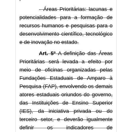
- Áreas Prioritárias: lacunas e
potencialidades para a formação de
recursos humanos e pesquisas para o
desenvolvimento científico, tecnológico
e de inovação no estado.
Art. 5º
A definição das Áreas
Prioritárias será levada a efeito por
meio de oficinas organizadas pelas
Fundações Estaduais de Amparo à
Pesquisa (FAP), envolvendo os demais
atores estaduais oriundos do governo,
das Instituições de Ensino Superior
(IES), da iniciativa privada ou do
terceiro setor, e deverão igualmente
definir os indicadores de