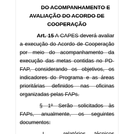
DO ACOMPANHAMENTO E
AVALIAÇÃO DO ACORDO DE
COOPERAÇÃO
Art. 15
A CAPES deverá avaliar
a execução do Acordo de Cooperação
por meio do acompanhamento da
execução das metas contidas no PD-
FAP, considerando os objetivos, os
indicadores do Programa e as áreas
prioritárias definidos nas oficinas
organizadas pelas FAPs.
§ 1º Serão solicitados às
FAPs, anualmente, os seguintes
documentos:
I - relatórios técnicos