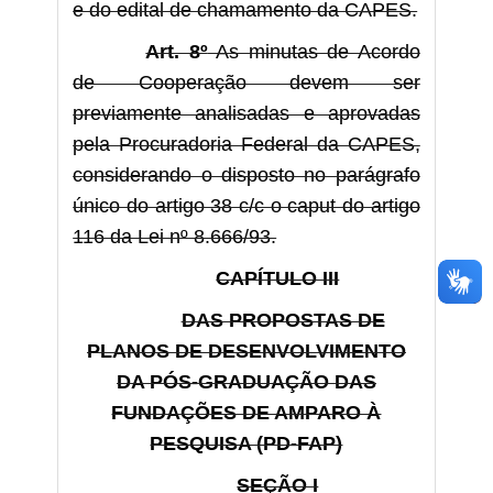
e do edital de chamamento da CAPES.
Art. 8º
As minutas de Acordo
de Cooperação devem ser
previamente analisadas e aprovadas
pela Procuradoria Federal da CAPES,
considerando o disposto no parágrafo
único do artigo 38 c/c o caput do artigo
116 da Lei nº 8.666/93.
CAPÍTULO III
DAS PROPOSTAS DE
PLANOS DE DESENVOLVIMENTO
DA PÓS-GRADUAÇÃO DAS
FUNDAÇÕES DE AMPARO À
PESQUISA (PD-FAP)
SEÇÃO I