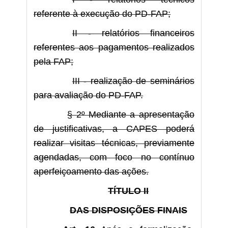
referente à execução do PD-FAP;
II - relatórios financeiros
referentes aos pagamentos realizados
pela FAP;
III - realização de seminários
para avaliação do PD-FAP.
§ 2º Mediante a apresentação
de justificativas, a CAPES poderá
realizar visitas técnicas, previamente
agendadas, com foco no contínuo
aperfeiçoamento das ações.
TÍTULO II
DAS DISPOSIÇÕES FINAIS