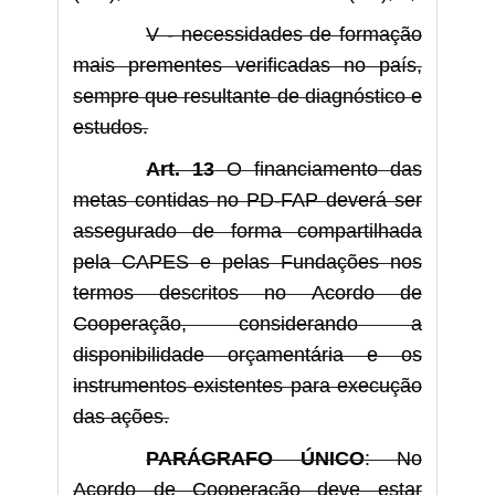
V - necessidades de formação
mais prementes verificadas no país,
sempre que resultante de diagnóstico e
estudos.
Art. 13
O financiamento das
metas contidas no PD-FAP deverá ser
assegurado de forma compartilhada
pela CAPES e pelas Fundações nos
termos descritos no Acordo de
Cooperação, considerando a
disponibilidade orçamentária e os
instrumentos existentes para execução
das ações.
PARÁGRAFO ÚNICO
: No
Acordo de Cooperação deve estar