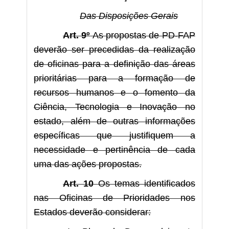
Das Disposições Gerais
Art. 9º
As propostas de PD-FAP
deverão ser precedidas da realização
de oficinas para a definição das áreas
prioritárias para a formação de
recursos humanos e o fomento da
Ciência, Tecnologia e Inovação no
estado, além de outras informações
específicas que justifiquem a
necessidade e pertinência de cada
uma das ações propostas.
Art. 10
Os temas identificados
nas Oficinas de Prioridades nos
Estados deverão considerar: