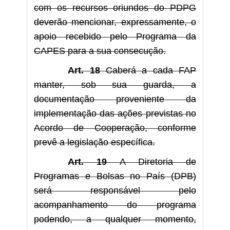
com os recursos oriundos do PDPG
deverão mencionar, expressamente, o
apoio recebido pelo Programa da
CAPES para a sua consecução.
Art. 18
Caberá a cada FAP
manter, sob sua guarda, a
documentação proveniente da
implementação das ações previstas no
Acordo de Cooperação, conforme
prevê a legislação específica.
Art. 19
A Diretoria de
Programas e Bolsas no País (DPB)
será responsável pelo
acompanhamento do programa
podendo, a qualquer momento,