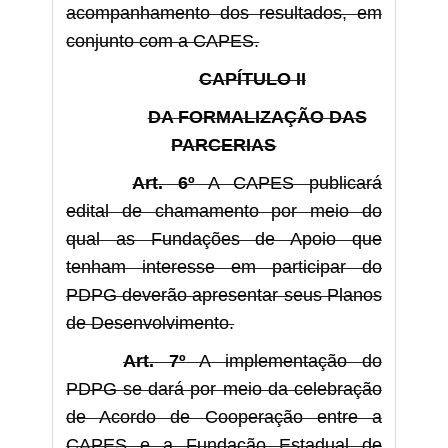
acompanhamento dos resultados, em
conjunto com a CAPES.
CAPÍTULO II
DA FORMALIZAÇÃO DAS
PARCERIAS
Art. 6º
A CAPES publicará
edital de chamamento por meio do
qual as Fundações de Apoio que
tenham interesse em participar do
PDPG deverão apresentar seus Planos
de Desenvolvimento.
Art. 7º
A implementação do
PDPG se dará por meio da celebração
de Acordo de Cooperação entre a
CAPES e a Fundação Estadual de