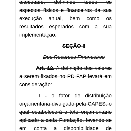
executado, definindo todos os
aspectos físicos e financeiros da sua
execução anual, bem como os
resultados esperados com a sua
implementação.
SEÇÃO II
Dos Recursos Financeiros
Art. 12.
A definição dos valores
a serem fixados no PD-FAP levará em
consideração:
I - o fator de distribuição
orçamentária divulgado pela CAPES, o
qual estabelecerá o teto orçamentário
aplicado a cada Fundação, levando-se
em conta a disponibilidade de