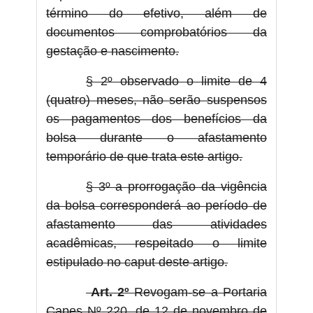
término do efetivo, além de
documentos comprobatórios da
gestação e nascimento.
§ 2º observado o limite de 4
(quatro) meses, não serão suspensos
os pagamentos dos benefícios da
bolsa durante o afastamento
temporário de que trata este artigo.
§ 3º a prorrogação da vigência
da bolsa corresponderá ao período de
afastamento das atividades
acadêmicas, respeitado o limite
estipulado no caput deste artigo.
Art. 2º
Revogam-se a Portaria
Capes Nº
220, de 12 de novembro de