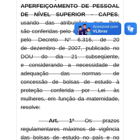
APERFEIÇOAMENTO DE PESSOAL
DE NÍVEL SUPERIOR - CAPES
,
usando das atribuições que lhes
são
conferidas pelo Estatuto aprovado
pelo Decreto N°
6.316, de 20
de
dezembro de 2007, publicado no
DOU do dia 21 subseqüente,
e
considerando a necessidade de
adequação das normas de
concessão
de bolsas de estudo à
proteção conferida por Lei às
mulheres, em
função da maternidade,
resolve:
Art. 1º
Os prazos
regulamentares máximos de vigência
das bolsas de estudo no país e no