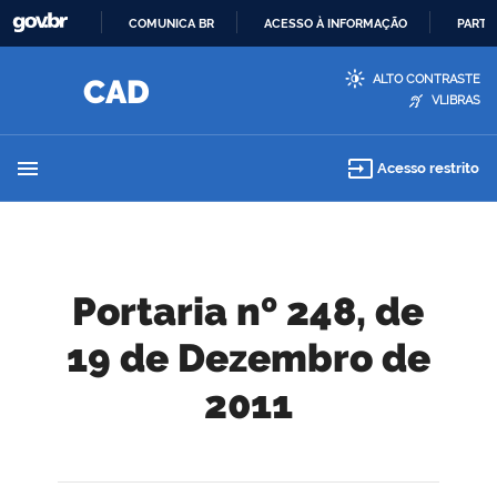
COMUNICA BR
ACESSO À INFORMAÇÃO
PARTI
IR
ALTO CONTRASTE
PARA
VLIBRAS
O
CONTEÚDO
menu
input
Acesso restrito
Portaria nº 248, de
19 de Dezembro de
2011