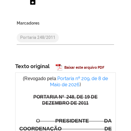
archive
Marcadores
Portaria 248/2011
Texto original
Baixar este arquivo PDF
Portaria nº 209, de 8 de
(Revogado pela
)
Maio de 2026
PORTARIA Nº 248, DE 19 DE
DEZEMBRO DE 2011
O
PRESIDENTE DA
COORDENAÇÃO DE