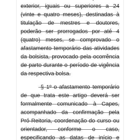
exterior, iguais ou superiores a 24
(vinte e quatro meses), destinadas à
titulação de mestres e doutores,
poderão ser prorrogados por até 4
(quatro) meses, se comprovado o
afastamento temporário das atividades
da bolsista, provocado pela ocorrência
de parto durante o período de vigência
da respectiva bolsa.
§ 1º o afastamento temporário
de que trata este artigo deverá ser
formalmente comunicado à Capes,
acompanhado da confirmação pela
Pró-Reitoria, coordenação do curso ou
orientador, conforme o caso,
especificando as datas de início e