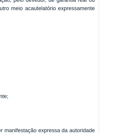
ação, pelo devedor, de garantia real ou
 outro meio acautelatório expressamente
O
nte;
r manifestação expressa da autoridade