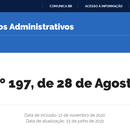
COMUNICA BR
ACESSO À INFORMAÇÃO
IR
PARA
s Administrativos
O
CONTEÚDO
nº 197, de 28 de Agos
Data de inclusão: 17 de novembro de 2020
Data de atualização: 23 de junho de 2022