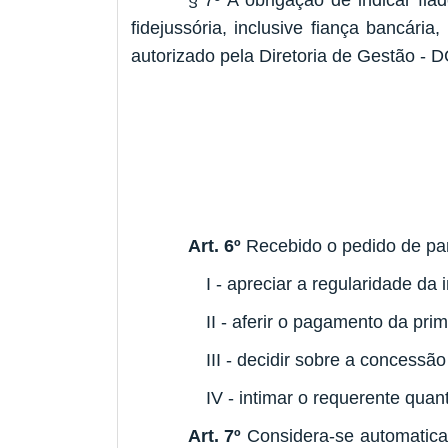
§ 7º A obrigação de indicar fia
fidejussória, inclusive fiança bancári
autorizado pela Diretoria de Gestão - 
Art. 6º
Recebido o pedido de pa
I - apreciar a regularidade da 
II - aferir o pagamento da pri
III - decidir sobre a concess
IV - intimar o requerente quan
Art. 7º
Considera-se automatica