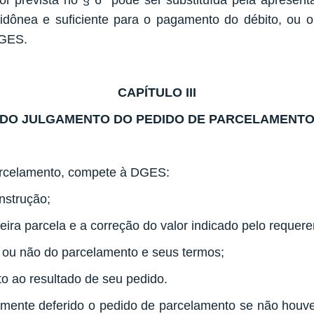
dor prevista no § 6° pode ser substituída pela apresent
a, idônea e suficiente para o pagamento do débito, ou
DGES.
CAPÍTULO III
DO JULGAMENTO DO PEDIDO DE PARCELAMENT
rcelamento, compete à DGES:
instrução;
meira parcela e a correção do valor indicado pelo requere
ão ou não do parcelamento e seus termos;
to ao resultado de seu pedido.
mente deferido o pedido de parcelamento se não houve