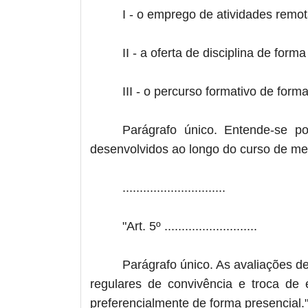
I - o emprego de atividades remot
II - a oferta de disciplina de for
III - o percurso formativo de for
Parágrafo único. Entende-se po
desenvolvidos ao longo do curso de me
..............................
"Art. 5º ...........................
Parágrafo único. As avaliações d
regulares de convivência e troca de 
preferencialmente de forma presencial.