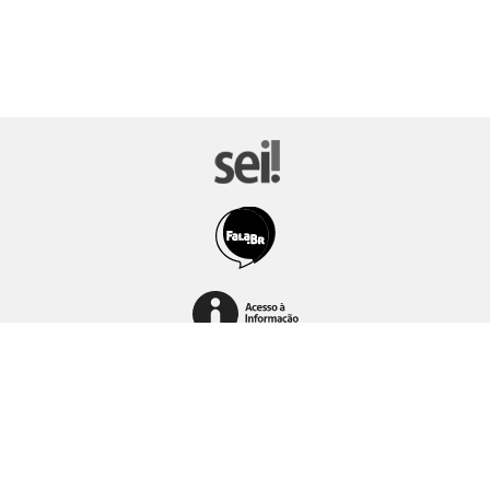
Setor Bancário Norte (SBN), Quadra 2, Bloco L, Lote 06, Edifício
CAPES – CEP: 70.040-031 – Brasília, DF, CNPJ:
00889834/0001-08