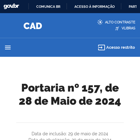
COMUNICA BR
ACESSO À INFORMAÇÃO
PARTI
IR
ALTO CONTRASTE
PARA
VLIBRAS
O
CONTEÚDO
menu
input
Acesso restrito
Portaria nº 157, de
28 de Maio de 2024
Data de inclusão: 29 de maio de 2024
Data de atualização: 29 de maio de 2024