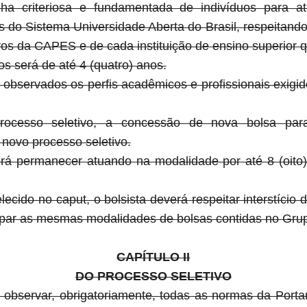
ha criteriosa e fundamentada de indivíduos para at
 do Sistema Universidade Aberta do Brasil, respeitando 
vos da CAPES e de cada instituição de ensino superior 
os será de até 4 (quatro) anos.
 observados os perfis acadêmicos e profissionais exig
rocesso seletivo, a concessão de nova bolsa pa
novo processo seletivo.
derá permanecer atuando na modalidade por até 8 (oito)
ecido no caput, o bolsista deverá respeitar interstício 
upar as mesmas modalidades de bolsas contidas no Grup
CAPÍTULO II
DO PROCESSO SELETIVO
o observar, obrigatoriamente, todas as normas da Por