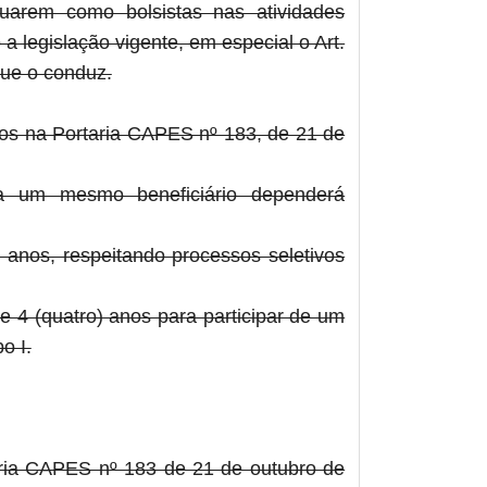
uarem como bolsistas nas atividades
a legislação vigente, em especial o Art.
que o conduz.
idos na Portaria CAPES nº 183, de 21 de
ra um mesmo beneficiário dependerá
 anos, respeitando processos seletivos
de 4 (quatro) anos para participar de um
o I.
taria CAPES nº 183 de 21 de outubro de