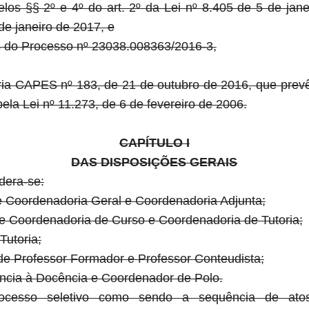
elos §§ 2º e 4º do art. 2º da Lei nº 8.405 de 5 de jane
de janeiro de 2017, e
s do Processo nº 23038.008363/2016-3,
aria CAPES nº 183, de 21 de outubro de 2016, que prev
ela Lei nº 11.273, de 6 de fevereiro de 2006.
CAPÍTULO I
DAS DISPOSIÇÕES GERAIS
idera-se:
de Coordenadoria Geral e Coordenadoria Adjunta;
de Coordenadoria de Curso e Coordenadoria de Tutoria;
Tutoria;
de Professor Formador e Professor Conteudista;
ência à Docência e Coordenador de Polo.
rocesso seletivo como sendo a sequência de atos 