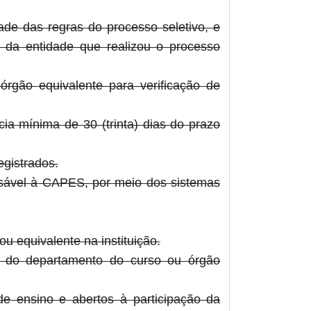
de das regras do processo seletivo, e
 da entidade que realizou o processo
órgão equivalente para verificação de
ia mínima de 30 (trinta) dias do prazo
egistrados.
nsável à CAPES, por meio dos sistemas
u equivalente na instituição.
o do departamento do curso ou órgão
de ensino e abertos à participação da