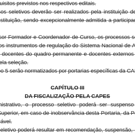
sitos previstos nos respectivos editais.
 seletivos deverão ser realizados pela instituição de
tituição, sendo excepcionalmente admitida a particip
sor Formador e Coordenador de Curso, os processos sel
nos instrumentos de regulação do Sistema Nacional de 
 docentes do quadro permanente e docentes externos 
ela seleção.
po 5 serão normatizados por portarias específicas da C
CAPÍTULO III
DA FISCALIZAÇÃO PELA CAPES
nistrativo, o processo seletivo poderá ser suspen
uperior, em caso de inobservância desta Portaria, da 
ável.
seletivo poderá resultar em recomendação, suspensão,