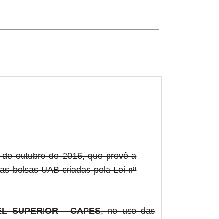
 de outubro de 2016, que prevê a
das bolsas UAB criadas pela Lei nº
L SUPERIOR - CAPES
, no uso das