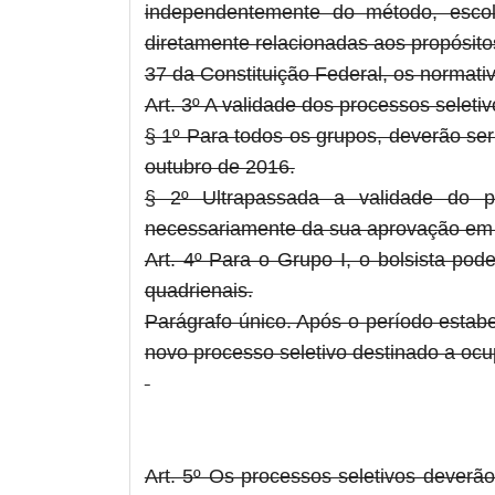
independentemente do método, escol
diretamente relacionadas aos propósitos
37 da Constituição Federal, os normati
Art. 3º A validade dos processos seletiv
§ 1º Para todos os grupos, deverão ser
outubro de 2016.
§ 2º Ultrapassada a validade do p
necessariamente da sua aprovação em 
Art. 4º Para o Grupo I, o bolsista po
quadrienais.
Parágrafo único. Após o período estabel
novo processo seletivo destinado a oc
Art. 5º Os processos seletivos deverã