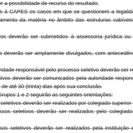
 a possibilidade de recurso do resultado.
s à CAPES os casos em que se questionem a legalida
mento da matéria no âmbito das estruturas cabíveis
vos deverão ser submetidos à assessoria jurídica ou 
os deverão ser amplamente divulgados, com antecedênc
ridade responsável pelo processo seletivo deverão ser r
etivos deverão ser comunicados pela autoridade respo
de até 30 (trinta) dias após sua conclusão.
Grupos 1 e 2 seguirão as seguintes orientações:
eletivos deverão ser realizados por colegiado superior o
sos seletivos deverão ser realizados pelo colegiad
s seletivos deverão ser realizados pela instituição 