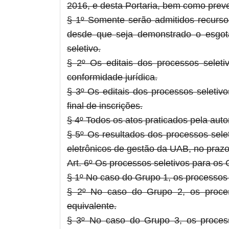
2016, e desta Portaria, bem como prever
§ 1º Somente serão admitidos recurso
desde que seja demonstrado o esgota
seletivo.
§ 2º Os editais dos processos seleti
conformidade jurídica.
§ 3º Os editais dos processos seletiv
final de inscrições.
§ 4º Todos os atos praticados pela auto
§ 5º Os resultados dos processos sel
eletrônicos de gestão da UAB, no prazo 
Art. 6º Os processos seletivos para os 
§ 1º No caso do Grupo 1, os processos s
§ 2º No caso do Grupo 2, os proces
equivalente.
§ 3º No caso do Grupo 3, os processo