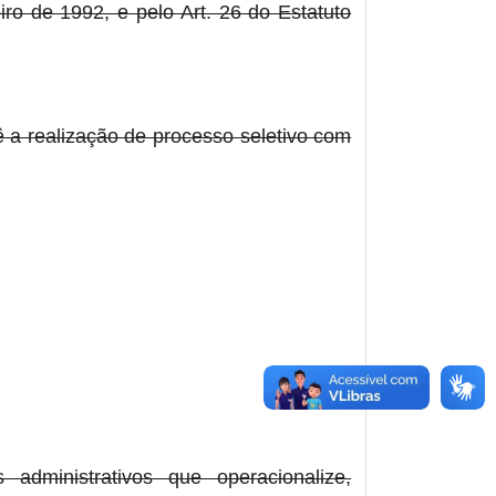
iro de 1992, e pelo Art. 26 do Estatuto
ê a realização de processo seletivo com
administrativos que operacionalize,