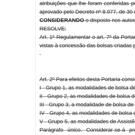
atribuições que lhe foram conferidas p
aprovado pelo Decreto nº 8.977, de 30 
CONSIDERANDO
o disposto nos auto
RESOLVE:
Art. 1º Regulamentar o art. 7º da Port
vistas à concessão das bolsas criadas p
Art. 2º Para efeitos desta Portaria cons
I - Grupo 1, as modalidades de bolsa 
II - Grupo 2, as modalidades de bolsa 
III - Grupo 3, a modalidade de bolsa de 
IV - Grupo 4, as modalidades de bolsa 
V - Grupo 5, as modalidades de Assist
Parágrafo único. Considerar-se-á p