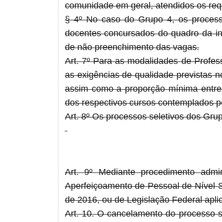
comunidade em geral, atendidos os requi
§ 4º No caso do Grupo 4, os processos
docentes concursados do quadro da ins
de não preenchimento das vagas.
Art. 7º Para as modalidades de Profes
as exigências de qualidade previstas 
assim como a proporção mínima entre
dos respectivos cursos contemplados p
Art. 8º Os processos seletivos dos Gru
Art. 9º Mediante procedimento admi
Aperfeiçoamento de Pessoal de Nível S
de 2016, ou de Legislação Federal aplic
Art. 10. O cancelamento do processo 