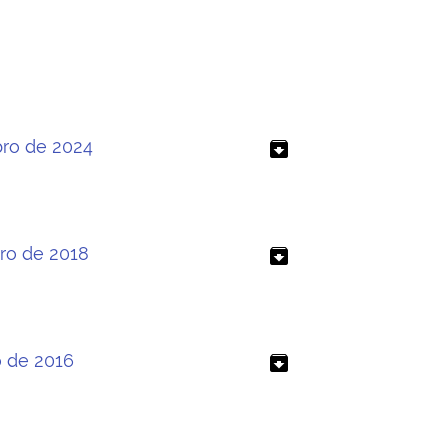
bro de 2024
archive
bro de 2018
archive
o de 2016
archive